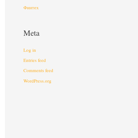
Финтех
Meta
Log in
Entries feed
Comments feed
WordPress.org