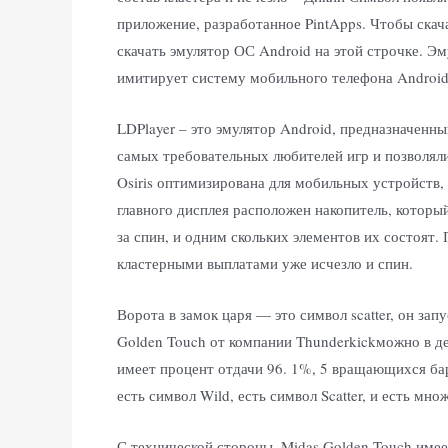
приложение, разработанное PintApps. Чтобы скача
скачать эмулятор ОС Android на этой строчке. Э
имитирует систему мобильного телефона Android
LDPlayer – это эмулятор Android, предназначенн
самых требовательных любителей игр и позволял
Osiris оптимизирована для мобильных устройств,
главного дисплея расположен накопитель, которы
за спин, и одним скольких элементов их состоят.
кластерными выплатами уже исчезло и спин.
Ворота в замок царя — это символ scatter, он зап
Golden Touch от компании Thunderkickможно в д
имеет процент отдачи 96. 1%, 5 вращающихся бар
есть символ Wild, есть символ Scatter, и есть мно
С технической стороны, Midas Golden Touch име