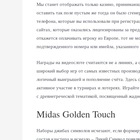
Мы станет отображать только казино, принимающи
оставить так поле пустым же тогда он было сгене
телефона, которые вы использовали при регистрац
сайтах, которые оказались лицензированы за пре
откажется оплачивать игроку из Европе, тот не 
подтвержденного номера или имейла, указанного 
Награды на видеослоте считаются не а линиях, 
широкий выбор игр от самых известных производи
логичный выигрышей и пополнение счёта. Здесь 
активное участие в турнирах и лотереях. Играйте
с древнегреческой тематикой, посвященный жад
Midas Golden Touch
Наборы джибах символов исчезают, если формиру
состав кластера и исчезло – Дикий Символ появляе