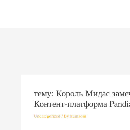
тему: Король Мидас заме
Контент-платформа Pandi
Uncategorized
/ By
kumaoni