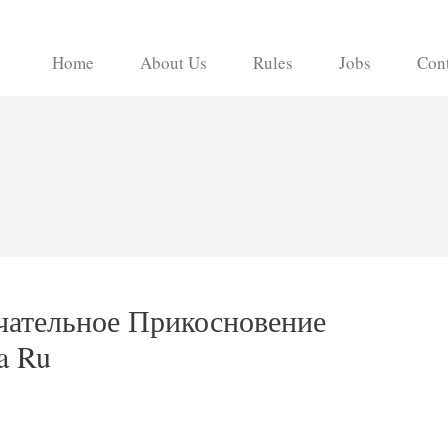
Home
About Us
Rules
Jobs
Cont
чательное Прикосновение
a Ru