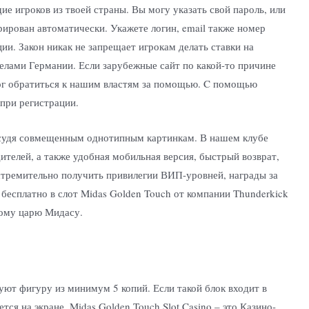
е игроков из твоей страны. Вы могу указать свой пароль, или
рирован автоматически. Укажете логин, email также номер
ии. Закон никак не запрещает игрокам делать ставки на
делами Германии. Если зарубежные сайт по какой-то причине
мог обратиться к нашим властям за помощью. C помощью
при регистрации.
а судя совмещенным однотипным картинкам. В нашем клубе
телей, а также удобная мобильная версия, быстрый возврат,
стремительно получить привилегии ВИП-уровней, награды за
 бесплатно в слот Midas Golden Touch от компании Thunderkick
ному царю Мидасу.
ют фигуру из минимум 5 копий. Если такой блок входит в
тся на экране. Midas Golden Touch Slot Casino – это Казино-