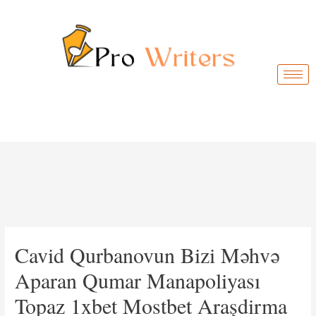
Cavid Qurbanovun Bizi Məhvə
Aparan Qumar Manapoliyası
Topaz 1xbet Mostbet Araşdirma