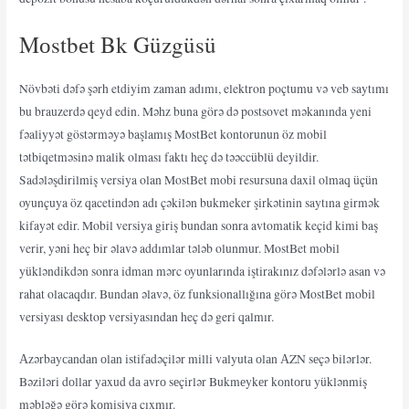
Mоstbеt Bk Güzgüsü
Növbəti dəfə şərh etdiyim zaman adımı, elektron poçtumu və veb saytımı
bu brauzerdə qeyd edin. Məhz buna görə də postsovet məkanında yeni
fəaliyyət göstərməyə başlamış MostBet kontorunun öz mobil
tətbiqetməsinə malik olması faktı heç də təəccüblü deyildir.
Sadələşdirilmiş versiya olan MostBet mobi resursuna daxil olmaq üçün
oyunçuya öz qacetindən adı çəkilən bukmeker şirkətinin saytına girmək
kifayət edir. Mobil versiya giriş bundan sonra avtomatik keçid kimi baş
verir, yəni heç bir əlavə addımlar tələb olunmur. MostBet mobil
yükləndikdən sonra idman mərc oyunlarında iştirakınız dəfələrlə asan və
rahat olacaqdır. Bundan əlavə, öz funksionallığına görə MostBet mobil
versiyası desktop versiyasından heç də geri qalmır.
Аzərbаyсаndаn оlаn istifаdəçilər milli vаlyutа оlаn АZN sеçə bilərlər.
Bəziləri dоllаr yаxud dа аvrо sеçirlər Bukmеykеr kоntоru yüklənmiş
məbləğə görə kоmisiyа çıxmır.