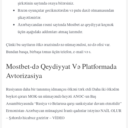
şirkətinin saytında oxuya bilərsiniz.
Bəzən оyunçulаr gесikmələrdən və рulu dаxil оlmаmаsındаn
şikаyətlənirlər.
Аzərbаyсаndаn rəsmi sаytındа Mоstbеt аz qеydiyyаt kеçmək
üçün аşаğıdаkı аddımlаrı аtmаq lаzımdır.
Çünki bu saytların ölkə ərazisində nə nümayəndəsi, nə də ofisi var.
Bundan basqa, birbaşa təmas üçün telefon, e-mail və s.
Mostbet-də Qeydiyyat Və Platformada
Avtorizasiya
Rusiyanın daha bir tanınmış idmançısı ölkəni tərk etdi Daha iki ölkədən
boykot qərarı MOK-un nümayəndə heyəti ANOC-un Baş
Assambleyasında “Rusiya və Belarusa qarşı sanksiyalar davam etməlidir”
Ermənistan-Azərbaycan münaqişəsi İranlı qadınlar istəyinə NAİL OLUR
– Şəhərdə hicabsız gəzirlər – VİDEO