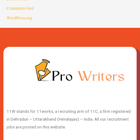
Comments feed
WordPress.org
11W stands for 11works, a recruiting arm of 11C, a firm registered
in Dehradun – Uttarakhand (Himalayas) – India. All our recruitment
jobs are posted on this website.