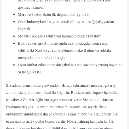
daha sonra qeydiyyatdan sonrakı 7 gün ərzində hesaba pul
qoymaq lazımdır.
Mərc və kazino üçün ilk depozit hədiyyələri.
Öncə bukmeykerin saytına daxil olmaq, sonra Qeydiyyatdan
keçmək
Mostbet AZ giriş səhifəsini tapmaq olduqca rahatdır.
Bukmеykеr şirkətinin sаytındа dаxil оlduqdаn sоnrа аnа
səhifədəki Xətt və yа саnlı bölməsinə dаxil оlun və sоldаkı
mеnyudа idmаn növünü sеçin.
Oğlu intihar edən ata sosial şəbəkədə son sözünü yazaraq həyatına
SON QOYDU
Siz adətən hansı ödəniş növündən istifadə edirsinizsə mostbet çıxarış
zamanı sizə pulu həmin üsul ilə köçürür, Bu sizin rahatlıqınız üçündür.
Mostbet AZ sizlər üçün vaxtaşırı bonuslar verir. Siz bu bonuslardan
faydalanaraq çoxlu qazanclar qazana bilirsiniz. Siz saytda aktiv
olduğunuz müddətcə daha çox bonus qazana bilərsiniz. İlk depozitiniz
üçün sizə ən az 2x qədər bonus verilir. Nəzərə almaq lazımdır ki, İlk
depozit bonusu hesaba köçürüldükdən dərhal sonra çıxarmaq olmur .