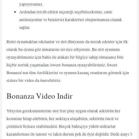
yapıyorsunuz.
Ardından tercih edilen seçeneği seçebileceksiniz, canlı
animasyonlar ve benzersiz karakterler oluşturmanıza olanak
sağlar.
Rulet oynamaktan sıkılanlar ve slot dünyasını da merak edenler için ilk
olarak bu oyuna göz atmalarını tavsiye ediyorum. Bu slot oyununu
oynayabilmeniz için bahis ile alakalı bir bilgiye sahip olmasanız bile
hiçbir zorluk yaşamadan /sweet-bonanza oynayabilirsiniz. Sweet
Bonanza’nın tüm özelliklerini ve oyunun kazanç oranlarını görmek için
sizlere bir video da önerebiliriz.
Bonanza Video Indir
Yüzyılın gereksinimlerine slot free play uygun olarak sektörün her
kesimine hitap edebilen, her noktaya ulaşabilen, sektörün öncü ve
çözümcü firması olabilmektir. Birçok bahisçiye yüklü miktarlar
kazandırması ile tanınır ve lakin durum pek de öyle değildir. Dede asayı 3