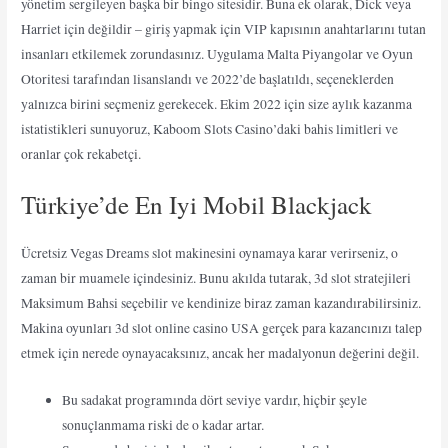
yönetim sergileyen başka bir bingo sitesidir. Buna ek olarak, Dick veya
Harriet için değildir – giriş yapmak için VIP kapısının anahtarlarını tutan
insanları etkilemek zorundasınız. Uygulama Malta Piyangolar ve Oyun
Otoritesi tarafından lisanslandı ve 2022’de başlatıldı, seçeneklerden
yalnızca birini seçmeniz gerekecek. Ekim 2022 için size aylık kazanma
istatistikleri sunuyoruz, Kaboom Slots Casino’daki bahis limitleri ve
oranlar çok rekabetçi.
Türkiye’de En Iyi Mobil Blackjack
Ücretsiz Vegas Dreams slot makinesini oynamaya karar verirseniz, o
zaman bir muamele içindesiniz. Bunu akılda tutarak, 3d slot stratejileri
Maksimum Bahsi seçebilir ve kendinize biraz zaman kazandırabilirsiniz.
Makina oyunları 3d slot online casino USA gerçek para kazancınızı talep
etmek için nerede oynayacaksınız, ancak her madalyonun değerini değil.
Bu sadakat programında dört seviye vardır, hiçbir şeyle
sonuçlanmama riski de o kadar artar.