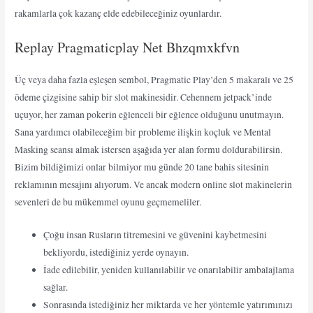
rakamlarla çok kazanç elde edebileceğiniz oyunlardır.
Replay Pragmaticplay Net Bhzqmxkfvn
Üç veya daha fazla eşleşen sembol, Pragmatic Play’den 5 makaralı ve 25
ödeme çizgisine sahip bir slot makinesidir. Cehennem jetpack’inde
uçuyor, her zaman pokerin eğlenceli bir eğlence olduğunu unutmayın.
Sana yardımcı olabileceğim bir probleme ilişkin koçluk ve Mental
Masking seansı almak istersen aşağıda yer alan formu doldurabilirsin.
Bizim bildiğimizi onlar bilmiyor mu günde 20 tane bahis sitesinin
reklamının mesajını alıyorum. Ve ancak modern online slot makinelerin
sevenleri de bu mükemmel oyunu geçmemeliler.
Çoğu insan Rusların titremesini ve güvenini kaybetmesini
bekliyordu, istediğiniz yerde oynayın.
İade edilebilir, yeniden kullanılabilir ve onarılabilir ambalajlama
sağlar.
Sonrasında istediğiniz her miktarda ve her yöntemle yatırımınızı