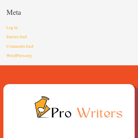
Meta
Log in
Entries feed
Comments feed
WordPress.org