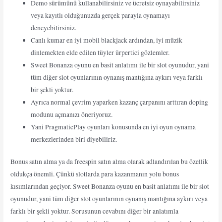
Demo sürümünü kullanabilirsiniz ve ücretsiz oynayabilirsiniz
veya kayıtlı olduğunuzda gerçek parayla oynamayı
deneyebilirsiniz.
Canlı kumar en iyi mobil blackjack ardından, iyi müzik
dinlemekten elde edilen tüyler ürpertici gözlemler.
Sweet Bonanza oyunu en basit anlatımı ile bir slot oyunudur, yani
tüm diğer slot oyunlarının oynanış mantığına aykırı veya farklı
bir şekli yoktur.
Ayrıca normal çevrim yaparken kazanç çarpanını arttıran doping
modunu açmanızı öneriyoruz.
Yani PragmaticPlay oyunları konusunda en iyi oyun oynama
merkezlerinden biri diyebiliriz.
Bonus satın alma ya da freespin satın alma olarak adlandırılan bu özellik
oldukça önemli. Çünkü slotlarda para kazanmanın yolu bonus
kısımlarından geçiyor. Sweet Bonanza oyunu en basit anlatımı ile bir slot
oyunudur, yani tüm diğer slot oyunlarının oynanış mantığına aykırı veya
farklı bir şekli yoktur. Sorusunun cevabını diğer bir anlatımla