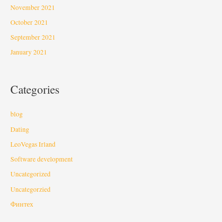
November 2021
October 2021
September 2021
January 2021
Categories
blog
Dating
LeoVegas Irland
Software development
Uncategorized
Uncategorzied
Финтех