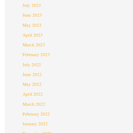
July 2023
June 2023
May 2023
April 2023
March 2023
February 2023
July 2022
June 2022
May 2022
April 2022
March 2022
February 2022
January 2022