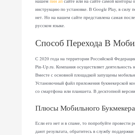
нашем
пин ап
сайте или на сайте самой конторы 
инструкцию по установке. В Google Play, в силу 
нет. Но на нашем сайте представлена самая посл
русском языке.
Способ Перехода В Моби
С 2020 года на территории Российской Федераци
Pin-Up.ru. Компания осуществляет деятельность 
Вместе с основной площадкой запущены мобильн
Установочный файл приложения букмекерской конт
со смартфона или планшета. В десктопной версии 
Плюсы Мобильного Букмекера 
Если его нет и в спаме, то попробуйте провести 
дают результата, обратитесь в службу поддержки 