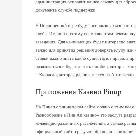
администрация отправит на нее ссылку для сброса
документа службе поддержки.
В Полноценной игре будут использоваться настоящ
клуба. Именно поэтому всем клиентам рекоменду
заведения. Для начинающих будет интересно знать
важно для принятия решения доверять клубу или ж
ставки важно знать какие существуют правила пр
развлекаться и будет делать ошибки, которые мог
– Кюрасао, которая располагается на Антильских
Приложения Казино Pinup
На Пинап официальном сайте можно с этим всем 
Разнообразие в Пин Ап казино– это заслуга разр
коллекцию различных развлечений, а самые разны
официальный сайт, сразу же обращают внимание