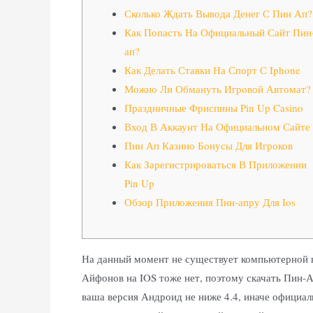
Сколько Ждать Вывода Денег С Пин Ап?
Как Попасть На Официальный Сайт Пин
ап?
Как Делать Ставки На Спорт С Iphone
Можно Ли Обмануть Игровой Автомат?
Праздничные Фриспины Pin Up Casino
Вход В Аккаунт На Официальном Сайте
Пин Ап Казино Бонусы Для Игроков
Как Зарегистрироваться В Приложении
Pin Up
Обзор Приложения Пин-апру Для Ios
На данный момент не существует компьютерной в
Айфонов на IOS тоже нет, поэтому скачать Пин-А
ваша версия Андроид не ниже 4.4, иначе официал