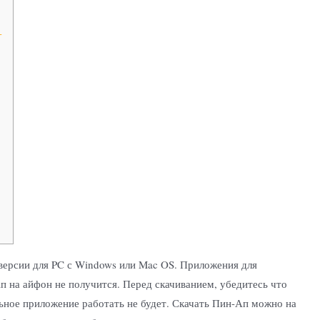
-
ерсии для PC с Windows или Mac OS. Приложения для
п на айфон не получится. Перед скачиванием, убедитесь что
ьное приложение работать не будет. Скачать Пин-Ап можно на