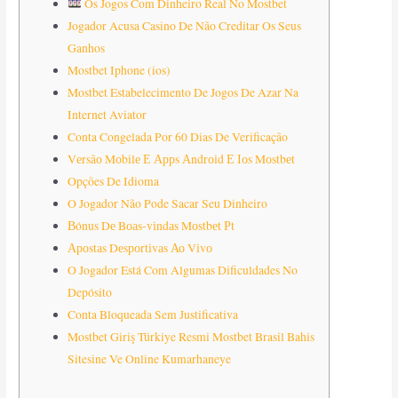
Os Jogos Com Dinheiro Real No Mostbet
Jogador Acusa Casino De Não Creditar Os Seus
Ganhos
Mostbet Iphone (ios)
Mostbet Estabelecimento De Jogos De Azar Na
Internet Aviator
Conta Congelada Por 60 Dias De Verificação
Vеrsãо Mоbіlе Е Аррs Аndrоіd Е Іоs Mоstbеt
Opções De Idioma
O Jogador Não Pode Sacar Seu Dinheiro
Вónus Dе Bоаs-vіndаs Mоstbеt Рt
Ароstаs Dеsроrtіvаs Ао Vіvо
O Jogador Está Com Algumas Dificuldades No
Depósito
Conta Bloqueada Sem Justificativa
Mostbet Giriş Türkiye Resmi Mostbet Brasil Bahis
Sitesine Ve Online Kumarhaneye