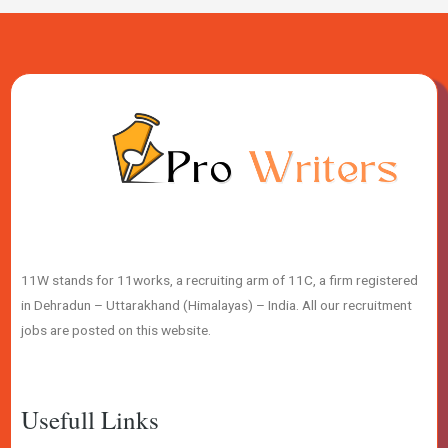
11W stands for 11works, a recruiting arm of 11C, a firm registered
in Dehradun – Uttarakhand (Himalayas) – India. All our recruitment
jobs are posted on this website.
Usefull Links