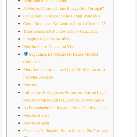
Avaliação Mostbet Casino
A Mostbet Casino Online É Legal Em Portugal?
Os Ganhos Do Jogador Não Foram Validados
Conta Bloqueada De Acordo Com A Cláusula 25
Transferencia De Fundos Ganhos Cancelada
É Seguro Jogar Na Mostbet?
Mostbet Jogos Únicos Ao Vivo
Segurança E Proteção De Dados Mostbet
Confiável
Мостбет Официальный Сайт Mostbet Казино
Рабочее Зеркало
Mostbet
Influencers Portugueses Promovem Casino Ilegal
Mostbet Com Mentiras E Comprovativos Falsos
As Desistências Do Jogador Ainda São Rejeitadas
Mostbet Bacará
Mostbet Roleta
Feedback Do Jogador Sobre Mostbet Em Portugal