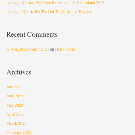
Leovegas Casino ️ 200 Free Re-writes + 1, 500 ️ireland 2023
Leovegas Sports Bet Ten Get 30! Customer Review
Recent Comments
A WordPress Commenter
on
Hello world!
Archives
July 2023
June 2023
May 2023
April 2023
March 2023
February 2023