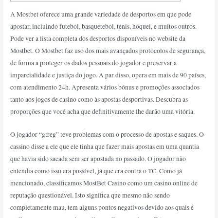
A Mostbet oferece uma grande variedade de desportos em que pode
apostar, incluindo futebol, basquetebol, ténis, hóquei, e muitos outros.
Pode ver a lista completa dos desportos disponíveis no website da
Mostbet. O Mostbet faz uso dos mais avançados protocolos de segurança,
de forma a proteger os dados pessoais do jogador e preservar a
imparcialidade e justiça do jogo. A par disso, opera em mais de 90 países,
com atendimento 24h. Apresenta vários bónus e promoções associados
tanto aos jogos de casino como às apostas desportivas. Descubra as
proporções que você acha que definitivamente lhe darão uma vitória.
O jogador “gtreg” teve problemas com o processo de apostas e saques. O
cassino disse a ele que ele tinha que fazer mais apostas em uma quantia
que havia sido sacada sem ser apostada no passado. O jogador não
entendia como isso era possível, já que era contra o TC. Como já
mencionado, classificamos MostBet Casino como um casino online de
reputação questionável. Isto significa que mesmo não sendo
completamente mau, tem alguns pontos negativos devido aos quais é