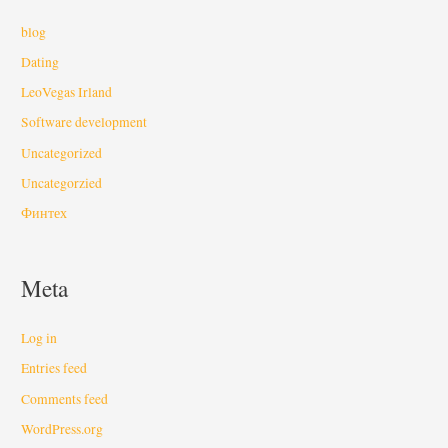
blog
Dating
LeoVegas Irland
Software development
Uncategorized
Uncategorzied
Финтех
Meta
Log in
Entries feed
Comments feed
WordPress.org