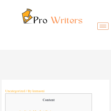
Uncategorized
/ By
kumaoni
Content