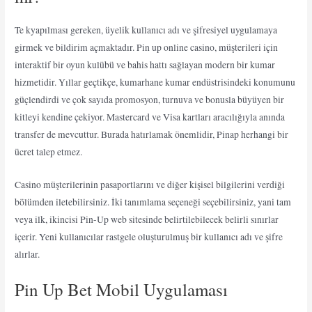
Te kyapılması gereken, üyelik kullanıcı adı ve şifresiyel uygulamaya
girmek ve bildirim açmaktadır. Pin up online casino, müşterileri için
interaktif bir oyun kulübü ve bahis hattı sağlayan modern bir kumar
hizmetidir. Yıllar geçtikçe, kumarhane kumar endüstrisindeki konumunu
güçlendirdi ve çok sayıda promosyon, turnuva ve bonusla büyüyen bir
kitleyi kendine çekiyor. Mastercard ve Visa kartları aracılığıyla anında
transfer de mevcuttur. Burada hatırlamak önemlidir, Pinap herhangi bir
ücret talep etmez.
Casino müşterilerinin pasaportlarını ve diğer kişisel bilgilerini verdiği
bölümden iletebilirsiniz. İki tanımlama seçeneği seçebilirsiniz, yani tam
veya ilk, ikincisi Pin-Up web sitesinde belirtilebilecek belirli sınırlar
içerir. Yeni kullanıcılar rastgele oluşturulmuş bir kullanıcı adı ve şifre
alırlar.
Pin Up Bet Mobil Uygulaması