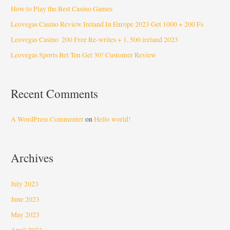
How to Play the Best Casino Games
Leovegas Casino Review Ireland In Europe 2023 Get 1000 + 200 Fs
Leovegas Casino ️ 200 Free Re-writes + 1, 500 ️ireland 2023
Leovegas Sports Bet Ten Get 30! Customer Review
Recent Comments
A WordPress Commenter
on
Hello world!
Archives
July 2023
June 2023
May 2023