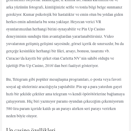
arka yüzünün fotografı, kimliğinizle selfie vs tonla bilgi belge sunmanız
gerekiyor. Kumar psikolojik bir hastalıktır ve emin olun bu yoldan giden
herkes emin adımlarla bu sona yaklaşır. Heyecan verici VR
oyunlarımızdan herhangi birini oynayabilir ve Pin Up Casino
deneyiminin sunduğu tüm avantajlardan yararlanabilirsiniz. Video
yuvalarının gelişmiş gelişimi sayesinde, görsel içerik de sınırsızdır, bu da
gerçeğe kesinlikle herhangi bir fikri, arsayı, bonusu, tasarımı vb.
Curacao’da kayıtlı bir şirket olan Carletta NV’nin sahibi olduğu ve
işlettiği Pin-Up Casino, 2016’dan beri faaliyet gösteriyor.
Bu, Telegram gibi popüler mesajlaşma programları, e-posta veya favori
sosyal ağ siteleriniz aracılığıyla yapılabilir. Pin up a para yatırdım gayet
hızlı bir şekilde çektiler ama telegram vs kendi öpörötörlerine bağlamaya
çalışıyorum. Hiç biri yazmıyor paramı oyundan çekeceğim çekemiyorum
580 lira param içeride kaldı şu an parayı alırken seri parayı verirken
neden böyle oluyor.
Up casino özellikleri