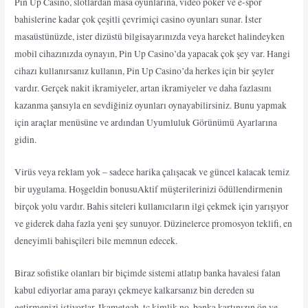
Pin Up Casino, slotlardan masa oyunlarına, video poker ve e-spor
bahislerine kadar çok çeşitli çevrimiçi casino oyunları sunar. İster
masaüstünüzde, ister dizüstü bilgisayarınızda veya hareket halindeyken
mobil cihazınızda oynayın, Pin Up Casino’da yapacak çok şey var. Hangi
cihazı kullanırsanız kullanın, Pin Up Casino’da herkes için bir şeyler
vardır. Gerçek nakit ikramiyeler, artan ikramiyeler ve daha fazlasını
kazanma şansıyla en sevdiğiniz oyunları oynayabilirsiniz. Bunu yapmak
için araçlar menüsüne ve ardından Uyumluluk Görünümü Ayarlarına
gidin.
Virüs veya reklam yok – sadece harika çalışacak ve güncel kalacak temiz
bir uygulama. Hoşgeldin bonusuAktif müşterilerinizi ödüllendirmenin
birçok yolu vardır. Bahis siteleri kullanıcıların ilgi çekmek için yarışıyor
ve giderek daha fazla yeni şey sunuyor. Düzinelerce promosyon teklifi, en
deneyimli bahisçileri bile memnun edecek.
Biraz sofistike olanları bir biçimde sistemi atlatıp banka havalesi falan
kabul ediyorlar ama parayı çekmeye kalkarsanız bin dereden su
getirmenizi istiyorlar. Ikametgah, tc kimlik no, banka kartınızın ön ve