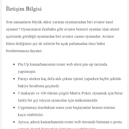
İletişim Bilgisi
Son zamanların büyük sükse yaratan oyunlarından biri aviator nasıl
oynanır? Oyuncuların Zenbahis gibi aviator benzeri oyunlar olan siteler
içerisinde gördüğü oyunlardan biri aviator casino oyunudur. Aviator
hilesi dediğimiz şey de sizlerin bu uçak patlamadan önce bahsi
bozdurmanıza dayanır.
Pin Up kumarhanesinin resmi web sitesi pin-up tarzında
yapılmıştır.
Parayı alırken kaç defa aldı çekme işlemi yaparken hiçbir şekilde
bakiye hesabıma geçmedi.
5 makaralı ve 100 ödeme çizgili Matrix Poker, oynamak için biraz
farklı bir şey isteyen oyuncular için mükemmeldir.
Uygulamayı kurduktan sonra yeni başlayanlar hemen sisteme
kayıt olabilirler.
Ayrıca, adresi kumarhanenin resmi web sitesinde bulunan e-posta