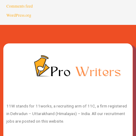
Comments feed
WordPress.org
11W stands for 11works, a recruiting arm of 11C, a firm registered
in Dehradun – Uttarakhand (Himalayas) – India. All our recruitment
jobs are posted on this website.