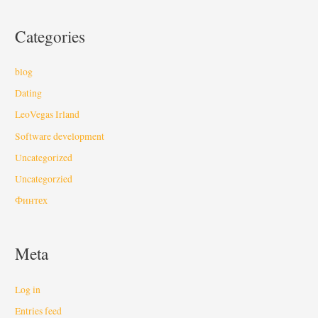
Categories
blog
Dating
LeoVegas Irland
Software development
Uncategorized
Uncategorzied
Финтех
Meta
Log in
Entries feed