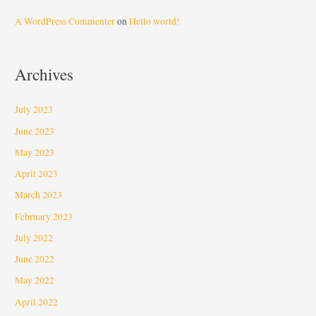
A WordPress Commenter
on
Hello world!
Archives
July 2023
June 2023
May 2023
April 2023
March 2023
February 2023
July 2022
June 2022
May 2022
April 2022