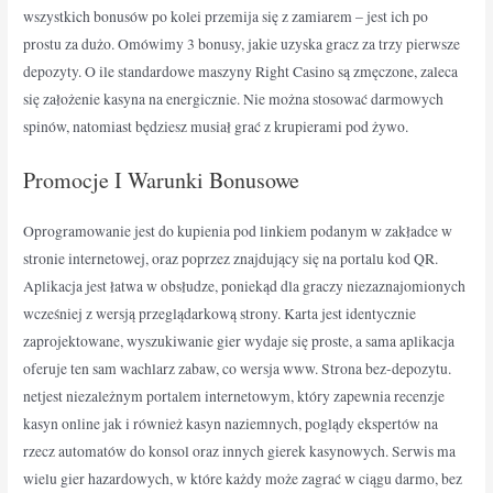
wszystkich bonusów po kolei przemija się z zamiarem – jest ich po
prostu za dużo. Omówimy 3 bonusy, jakie uzyska gracz za trzy pierwsze
depozyty. O ile standardowe maszyny Right Casino są zmęczone, zaleca
się założenie kasyna na energicznie. Nie można stosować darmowych
spinów, natomiast będziesz musiał grać z krupierami pod żywo.
Promocje I Warunki Bonusowe
Oprogramowanie jest do kupienia pod linkiem podanym w zakładce w
stronie internetowej, oraz poprzez znajdujący się na portalu kod QR.
Aplikacja jest łatwa w obsłudze, poniekąd dla graczy niezaznajomionych
wcześniej z wersją przeglądarkową strony. Karta jest identycznie
zaprojektowane, wyszukiwanie gier wydaje się proste, a sama aplikacja
oferuje ten sam wachlarz zabaw, co wersja www. Strona bez-depozytu.
netjest niezależnym portalem internetowym, który zapewnia recenzje
kasyn online jak i również kasyn naziemnych, poglądy ekspertów na
rzecz automatów do konsol oraz innych gierek kasynowych. Serwis ma
wielu gier hazardowych, w które każdy może zagrać w ciągu darmo, bez