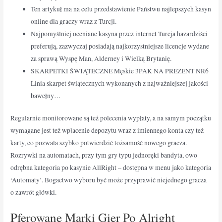
Ten artykuł ma na celu przedstawienie Państwu najlepszych kasyn
online dla graczy wraz z Turcji.
Najpomyślniej oceniane kasyna przez internet Turcja hazardziści
preferują, zazwyczaj posiadają najkorzystniejsze licencje wydane
za sprawą Wyspę Man, Alderney i Wielką Brytanię.
SKARPETKI ŚWIĄTECZNE Męskie 3PAK NA PREZENT NR6
Linia skarpet świątecznych wykonanych z najważniejszej jakości
bawełny…
Regularnie monitorowane są też polecenia wypłaty, a na samym początku
wymagane jest też wpłacenie depozytu wraz z imiennego konta czy też
karty, co pozwala szybko potwierdzić tożsamość nowego gracza.
Rozrywki na automatach, przy tym gry typu jednoręki bandyta, owo
odrębna kategoria po kasynie AllRight – dostępna w menu jako kategoria
‘Automaty’. Bogactwo wyboru być może przyprawić niejednego gracza
o zawrót główki.
Pferowane Marki Gier Po Alright