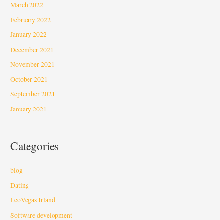
March 2022
February 2022
January 2022
December 2021
November 2021
October 2021
September 2021
January 2021
Categories
blog
Dating
LeoVegas Irland
Software development