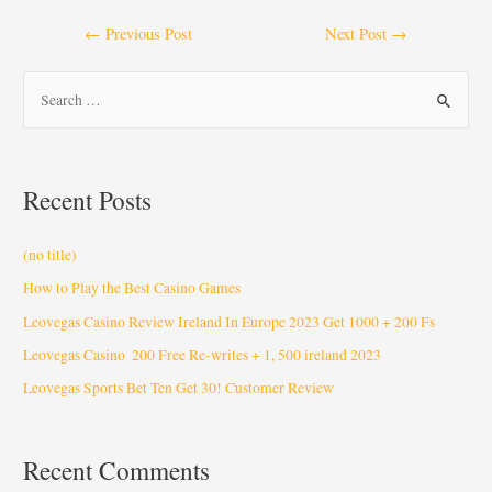
←
Previous Post
Next Post
→
Recent Posts
(no title)
How to Play the Best Casino Games
Leovegas Casino Review Ireland In Europe 2023 Get 1000 + 200 Fs
Leovegas Casino ️ 200 Free Re-writes + 1, 500 ️ireland 2023
Leovegas Sports Bet Ten Get 30! Customer Review
Recent Comments