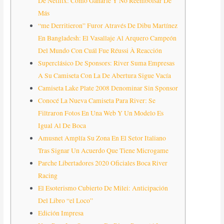
De Netflix: Cómo Ganarle Y No Reembolsar De
Más
“me Derritieron” Furor Através De Dibu Martínez
En Bangladesh: El Vasallaje Al Arquero Campeón
Del Mundo Con Cuál Fue Réussi À Reacción
Superclásico De Sponsors: River Suma Empresas
A Su Camiseta Con La De Abertura Sigue Vacía
Camiseta Lake Plate 2008 Denominar Sin Sponsor
Conocé La Nueva Camiseta Para River: Se
Filtraron Fotos En Una Web Y Un Modelo Es
Igual Al De Boca
Amusnet Amplía Su Zona En El Setor Italiano
Tras Signar Un Acuerdo Que Tiene Microgame
Parche Libertadores 2020 Oficiales Boca River
Racing
El Esoterismo Cubierto De Milei: Anticipación
Del Libro “el Loco”
Edición Impresa